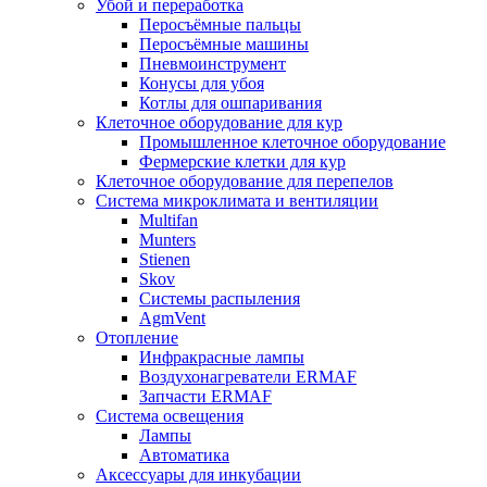
Убой и переработка
Перосъёмные пальцы
Перосъёмные машины
Пневмоинструмент
Конусы для убоя
Котлы для ошпаривания
Клеточное оборудование для кур
Промышленное клеточное оборудование
Фермерские клетки для кур
Клеточное оборудование для перепелов
Система микроклимата и вентиляции
Multifan
Munters
Stienen
Skov
Системы распыления
AgmVent
Отопление
Инфракрасные лампы
Воздухонагреватели ERMAF
Запчасти ERMAF
Система освещения
Лампы
Автоматика
Аксессуары для инкубации