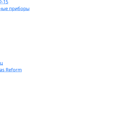
Ф-15
ьные приборы
иц
as Reform