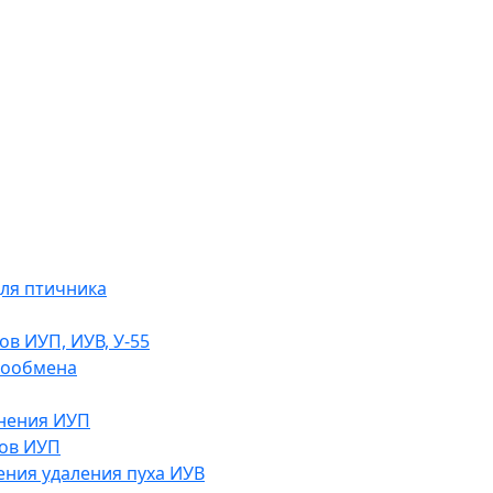
ля птичника
ов ИУП, ИУВ, У-55
хообмена
жнения ИУП
ов ИУП
ения удаления пуха ИУВ