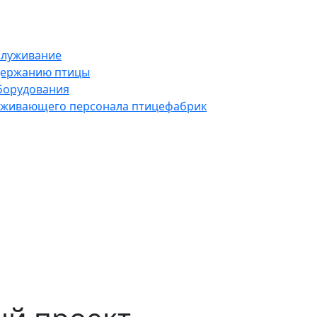
служивание
держанию птицы
борудования
луживающего персонала птицефабрик