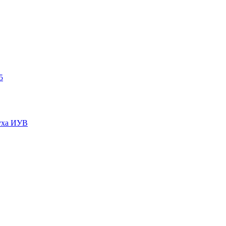
5
пуха ИУВ