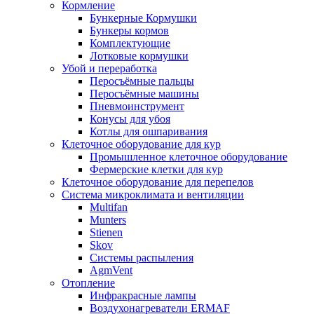
Кормление
Бункерные Кормушки
Бункеры кормов
Комплектующие
Лотковые кормушки
Убой и переработка
Перосъёмные пальцы
Перосъёмные машины
Пневмоинструмент
Конусы для убоя
Котлы для ошпаривания
Клеточное оборудование для кур
Промышленное клеточное оборудование
Фермерские клетки для кур
Клеточное оборудование для перепелов
Система микроклимата и вентиляции
Multifan
Munters
Stienen
Skov
Системы распыления
AgmVent
Отопление
Инфракрасные лампы
Воздухонагреватели ERMAF