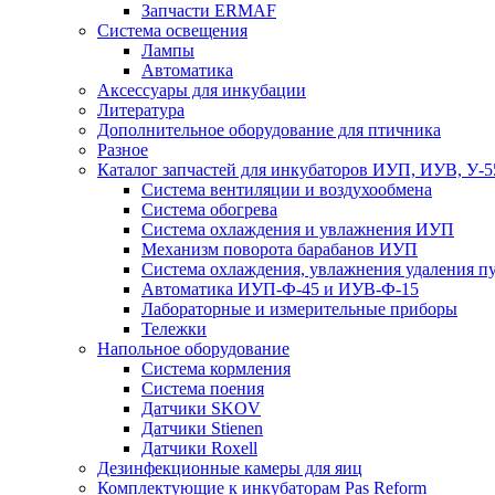
Запчасти ERMAF
Система освещения
Лампы
Автоматика
Аксессуары для инкубации
Литература
Дополнительное оборудование для птичника
Разное
Каталог запчастей для инкубаторов ИУП, ИУВ, У-5
Система вентиляции и воздухообмена
Система обогрева
Система охлаждения и увлажнения ИУП
Механизм поворота барабанов ИУП
Система охлаждения, увлажнения удаления 
Автоматика ИУП-Ф-45 и ИУВ-Ф-15
Лабораторные и измерительные приборы
Тележки
Напольное оборудование
Система кормления
Система поения
Датчики SKOV
Датчики Stienen
Датчики Roxell
Дезинфекционные камеры для яиц
Комплектующие к инкубаторам Pas Reform