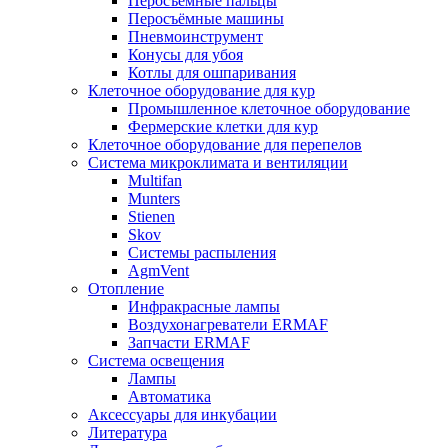
Перосъёмные пальцы
Перосъёмные машины
Пневмоинструмент
Конусы для убоя
Котлы для ошпаривания
Клеточное оборудование для кур
Промышленное клеточное оборудование
Фермерские клетки для кур
Клеточное оборудование для перепелов
Система микроклимата и вентиляции
Multifan
Munters
Stienen
Skov
Системы распыления
AgmVent
Отопление
Инфракрасные лампы
Воздухонагреватели ERMAF
Запчасти ERMAF
Система освещения
Лампы
Автоматика
Аксессуары для инкубации
Литература