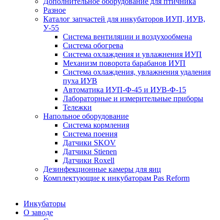
Дополнительное оборудование для птичника
Разное
Каталог запчастей для инкубаторов ИУП, ИУВ,
У-55
Система вентиляции и воздухообмена
Система обогрева
Система охлаждения и увлажнения ИУП
Механизм поворота барабанов ИУП
Система охлаждения, увлажнения удаления
пуха ИУВ
Автоматика ИУП-Ф-45 и ИУВ-Ф-15
Лабораторные и измерительные приборы
Тележки
Напольное оборудование
Система кормления
Система поения
Датчики SKOV
Датчики Stienen
Датчики Roxell
Дезинфекционные камеры для яиц
Комплектующие к инкубаторам Pas Reform
Инкубаторы
О заводе