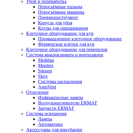
Убой и переработка
Перосъёмные пальцы
Перосъёмные машины
Пневмоинструмент
Конусы для убоя
Котлы для ошпаривания
Клеточное оборудование для кур
Промышленное клеточное оборудование
Фермерские клетки для кур
Клеточное оборудование для перепелов
Система микроклимата и вентиляции
Multifan
Munters
Stienen
Skov
Системы распыления
AgmVent
Отопление
Инфракрасные лампы
Воздухонагреватели ERMAF
Запчасти ERMAF
Система освещения
Лампы
Автоматика
Аксессуары для инкубации