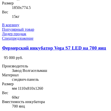
Размер
1850х774.5
Вес
15кг
В корзину
Популярный товар
Лидер продаж
Спецпредложение
Фермерский инкубатор Vega S7 LED на 700 яиц
95 000 руб.
Производитель
Завод Волгасельмаш
Материал
сэндвич-панель
Размер
мм 1110х810х1260
Вес
60кг
Вместимость инкубатора
700 яиц