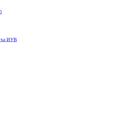
5
пуха ИУВ