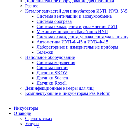
Дополнительное оборудование для птичника
Разное
Каталог запчастей для инкубаторов ИУП, ИУВ, У-5
Система вентиляции и воздухообмена
Система обогрева
Система охлаждения и увлажнения ИУП
Механизм поворота барабанов ИУП
Система охлаждения, увлажнения удаления 
Автоматика ИУП-Ф-45 и ИУВ-Ф-15
Лабораторные и измерительные приборы
Тележки
Напольное оборудование
Система кормления
Система поения
Датчики SKOV
Датчики Stienen
Датчики Roxell
Дезинфекционные камеры для яиц
Комплектующие к инкубаторам Pas Reform
Инкубаторы
О заводе
Сделать заказ
Услуги