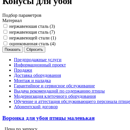
Конусы для убоя
Подбор параметров
Материал
нержавеюшая сталь (
3
)
нержавеющая сталь (
7
)
нержавеющей стали (
1
)
оцинкованная сталь (
4
)
Предпродажные услуги
Информационный проект
Продажи
Доставка оборудования
Монтаж и наладка
Гарантийное и сервисное обслуживание
Выдача рекомендаций по содержанию птицы
Модернизация клеточного оборудования
Обучение и аттестация обслуживающего персонала птиц
Абонентский договор
Воронка для убоя птицы маленькая
Цена по запросу