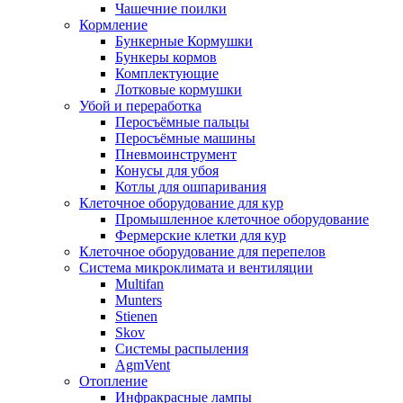
Чашечние поилки
Кормление
Бункерные Кормушки
Бункеры кормов
Комплектующие
Лотковые кормушки
Убой и переработка
Перосъёмные пальцы
Перосъёмные машины
Пневмоинструмент
Конусы для убоя
Котлы для ошпаривания
Клеточное оборудование для кур
Промышленное клеточное оборудование
Фермерские клетки для кур
Клеточное оборудование для перепелов
Система микроклимата и вентиляции
Multifan
Munters
Stienen
Skov
Системы распыления
AgmVent
Отопление
Инфракрасные лампы