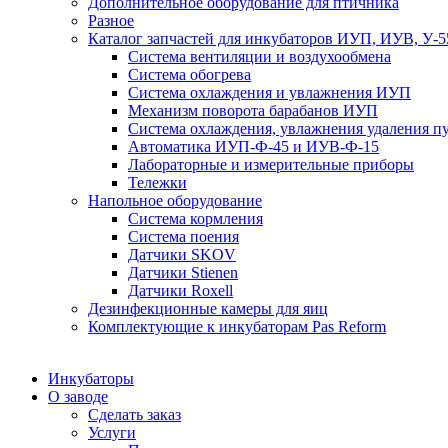
Дополнительное оборудование для птичника
Разное
Каталог запчастей для инкубаторов ИУП, ИУВ, У-5
Система вентиляции и воздухообмена
Система обогрева
Система охлаждения и увлажнения ИУП
Механизм поворота барабанов ИУП
Система охлаждения, увлажнения удаления 
Автоматика ИУП-Ф-45 и ИУВ-Ф-15
Лабораторные и измерительные приборы
Тележки
Напольное оборудование
Система кормления
Система поения
Датчики SKOV
Датчики Stienen
Датчики Roxell
Дезинфекционные камеры для яиц
Комплектующие к инкубаторам Pas Reform
Инкубаторы
О заводе
Сделать заказ
Услуги