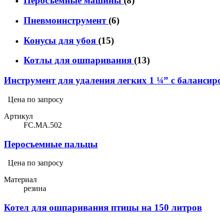
Перосъёмные машины
(8)
Пневмоинструмент
(6)
Конусы для убоя
(15)
Котлы для ошпаривания
(13)
Инструмент для удаления легких 1 ¼” с балансир
Цена по запросу
Артикул
FC.MA.502
Перосъемные пальцы
Цена по запросу
Материал
резина
Котел для ошпаривания птицы на 150 литров