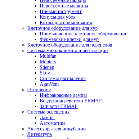
Перосъёмные пальцы
Перосъёмные машины
Пневмоинструмент
Конусы для убоя
Котлы для ошпаривания
Клеточное оборудование для кур
Промышленное клеточное оборудование
Фермерские клетки для кур
Клеточное оборудование для перепелов
Система микроклимата и вентиляции
Multifan
Munters
Stienen
Skov
Системы распыления
AgmVent
Отопление
Инфракрасные лампы
Воздухонагреватели ERMAF
Запчасти ERMAF
Система освещения
Лампы
Автоматика
Аксессуары для инкубации
Литература