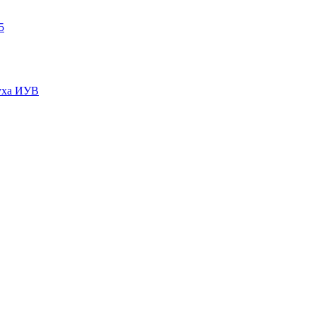
5
пуха ИУВ