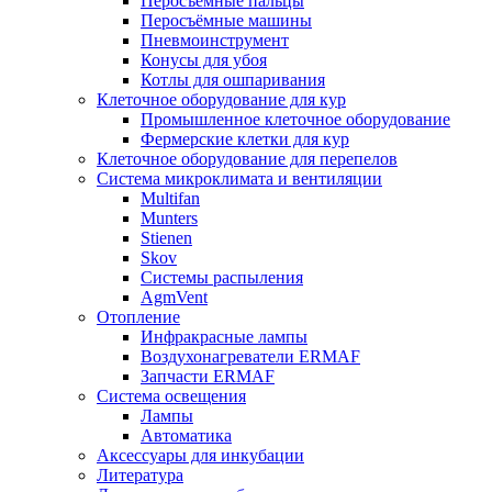
Перосъёмные пальцы
Перосъёмные машины
Пневмоинструмент
Конусы для убоя
Котлы для ошпаривания
Клеточное оборудование для кур
Промышленное клеточное оборудование
Фермерские клетки для кур
Клеточное оборудование для перепелов
Система микроклимата и вентиляции
Multifan
Munters
Stienen
Skov
Системы распыления
AgmVent
Отопление
Инфракрасные лампы
Воздухонагреватели ERMAF
Запчасти ERMAF
Система освещения
Лампы
Автоматика
Аксессуары для инкубации
Литература