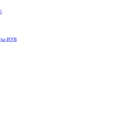
5
пуха ИУВ