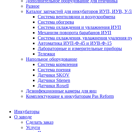
Дополнительное оборудование для птичника
Разное
Каталог запчастей для инкубаторов ИУП, ИУВ, У-5
Система вентиляции и воздухообмена
Система обогрева
Система охлаждения и увлажнения ИУП
Механизм поворота барабанов ИУП
Система охлаждения, увлажнения удаления 
Автоматика ИУП-Ф-45 и ИУВ-Ф-15
Лабораторные и измерительные приборы
Тележки
Напольное оборудование
Система кормления
Система поения
Датчики SKOV
Датчики Stienen
Датчики Roxell
Дезинфекционные камеры для яиц
Комплектующие к инкубаторам Pas Reform
Инкубаторы
О заводе
Сделать заказ
Услуги