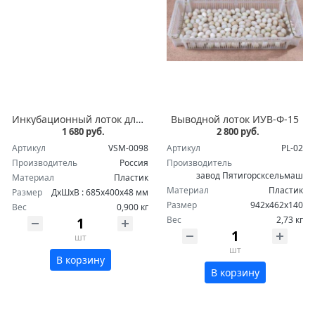
Инкубационный лоток для инкубатора ИУП-Ф-45 на 135 яиц пластиковый
Выводной лоток ИУВ-Ф-15
1 680 руб.
2 800 руб.
Артикул
VSM-0098
Артикул
PL-02
Производитель
Россия
Производитель
завод Пятигорсксельмаш
Материал
Пластик
Материал
Пластик
Размер
ДхШхВ : 685х400х48 мм
Размер
942х462х140
Вес
0,900 кг
Вес
2,73 кг
шт
шт
В корзину
В корзину