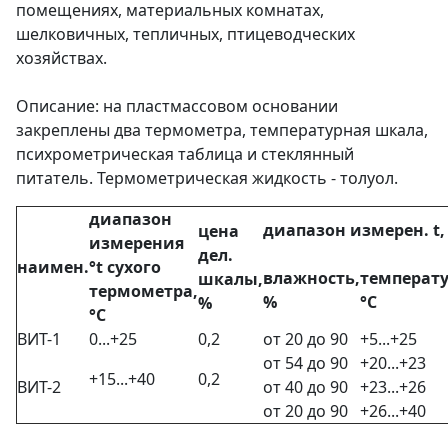
помещениях, материальных комнатах,
шелковичных, тепличных, птицеводческих
хозяйствах.
Описание: на пластмассовом основании
закреплены два термометра, температурная шкала,
психрометрическая таблица и стеклянный
питатель. Термометрическая жидкость - толуол.
диапазон
диапазон измерен. t,
цена
измерения
дел.
наимен.
°t сухого
влажность,
температу
шкалы,
термометра,
%
°С
%
°С
ВИТ-1
0...+25
0,2
от 20 до 90
+5...+25
от 54 до 90
+20...+23
+15...+40
0,2
ВИТ-2
от 40 до 90
+23...+26
от 20 до 90
+26...+40