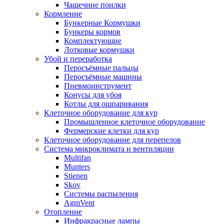
Чашечние поилки
Кормление
Бункерные Кормушки
Бункеры кормов
Комплектующие
Лотковые кормушки
Убой и переработка
Перосъёмные пальцы
Перосъёмные машины
Пневмоинструмент
Конусы для убоя
Котлы для ошпаривания
Клеточное оборудование для кур
Промышленное клеточное оборудование
Фермерские клетки для кур
Клеточное оборудование для перепелов
Система микроклимата и вентиляции
Multifan
Munters
Stienen
Skov
Системы распыления
AgmVent
Отопление
Инфракрасные лампы