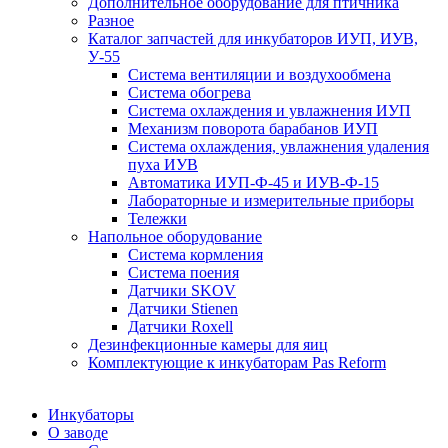
Дополнительное оборудование для птичника
Разное
Каталог запчастей для инкубаторов ИУП, ИУВ,
У-55
Система вентиляции и воздухообмена
Система обогрева
Система охлаждения и увлажнения ИУП
Механизм поворота барабанов ИУП
Система охлаждения, увлажнения удаления
пуха ИУВ
Автоматика ИУП-Ф-45 и ИУВ-Ф-15
Лабораторные и измерительные приборы
Тележки
Напольное оборудование
Система кормления
Система поения
Датчики SKOV
Датчики Stienen
Датчики Roxell
Дезинфекционные камеры для яиц
Комплектующие к инкубаторам Pas Reform
Инкубаторы
О заводе