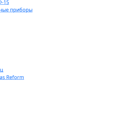
Ф-15
ьные приборы
иц
as Reform