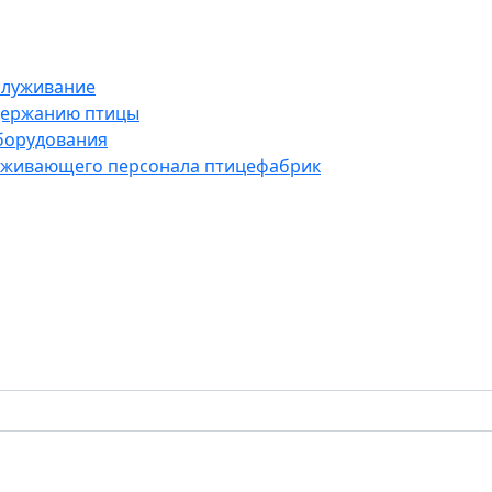
служивание
держанию птицы
борудования
луживающего персонала птицефабрик