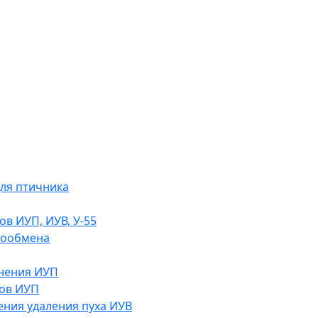
ля птичника
ов ИУП, ИУВ, У-55
хообмена
жнения ИУП
ов ИУП
ения удаления пуха ИУВ