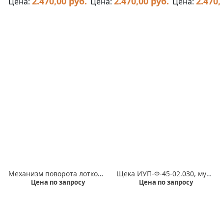
2.470,00 руб.
2.470,00 руб.
2.470
Цена:
Цена:
Цена:
Механизм поворота лотков, рукоятка 40.306.00, кронштейн 40.307.00
Щека ИУП-Ф-45-02.030, муфта предохранительная И60.305.00
Цена по запросу
Цена по запросу