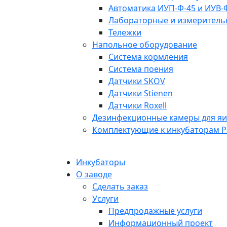
Автоматика ИУП-Ф-45 и ИУВ-
Лабораторные и измерител
Тележки
Напольное оборудование
Система кормления
Система поения
Датчики SKOV
Датчики Stienen
Датчики Roxell
Дезинфекционные камеры для я
Комплектующие к инкубаторам P
Инкубаторы
О заводе
Сделать заказ
Услуги
Предпродажные услуги
Информационный проект