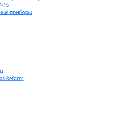
Ф-15
ьные приборы
иц
as Reform