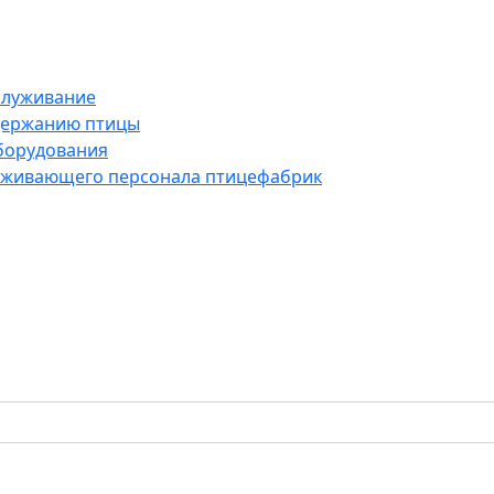
служивание
держанию птицы
борудования
луживающего персонала птицефабрик