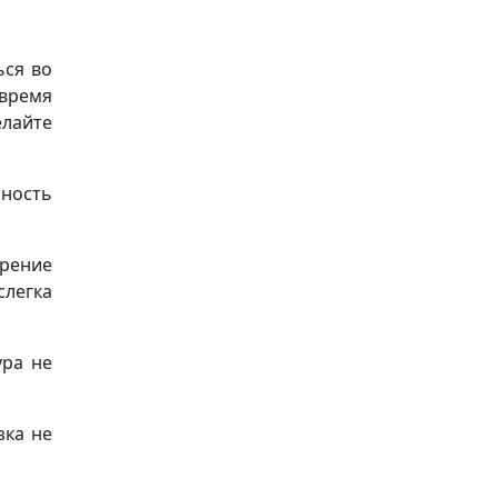
ься во
время
елайте
бность
ерение
легка
ура не
зка не