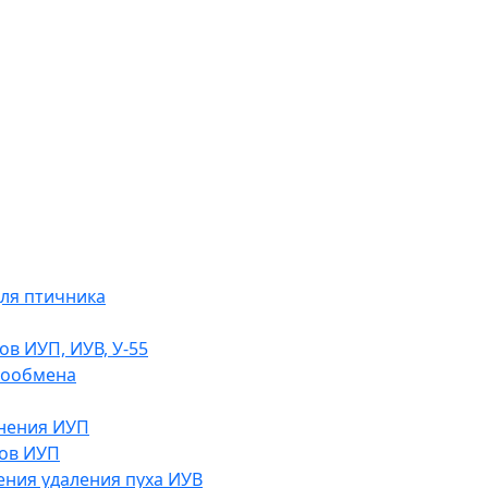
ля птичника
ов ИУП, ИУВ, У-55
хообмена
жнения ИУП
ов ИУП
ения удаления пуха ИУВ