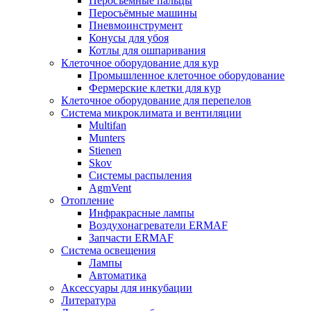
Перосъёмные пальцы
Перосъёмные машины
Пневмоинструмент
Конусы для убоя
Котлы для ошпаривания
Клеточное оборудование для кур
Промышленное клеточное оборудование
Фермерские клетки для кур
Клеточное оборудование для перепелов
Система микроклимата и вентиляции
Multifan
Munters
Stienen
Skov
Системы распыления
AgmVent
Отопление
Инфракрасные лампы
Воздухонагреватели ERMAF
Запчасти ERMAF
Система освещения
Лампы
Автоматика
Аксессуары для инкубации
Литература