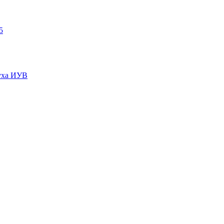
5
пуха ИУВ