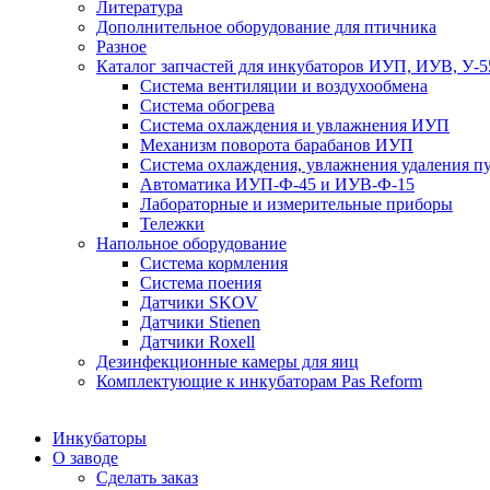
Литература
Дополнительное оборудование для птичника
Разное
Каталог запчастей для инкубаторов ИУП, ИУВ, У-5
Система вентиляции и воздухообмена
Система обогрева
Система охлаждения и увлажнения ИУП
Механизм поворота барабанов ИУП
Система охлаждения, увлажнения удаления 
Автоматика ИУП-Ф-45 и ИУВ-Ф-15
Лабораторные и измерительные приборы
Тележки
Напольное оборудование
Система кормления
Система поения
Датчики SKOV
Датчики Stienen
Датчики Roxell
Дезинфекционные камеры для яиц
Комплектующие к инкубаторам Pas Reform
Инкубаторы
О заводе
Сделать заказ