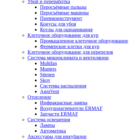
Убой и переработка
Перосъёмные пальцы
Перосъёмные машины
Пневмоинструмент
Конусы для убоя
Котлы для ошпаривания
Клеточное оборудование для кур
Промышленное клеточное оборудование
Фермерские клетки для кур
Клеточное оборудование для перепелов
Система микроклимата и вентиляции
Multifan
Munters
Stienen
Skov
Системы распыления
AgmVent
Отопление
Инфракрасные лампы
Воздухонагреватели ERMAF
Запчасти ERMAF
Система освещения
Лампы
Автоматика
Аксессуары для инкубации