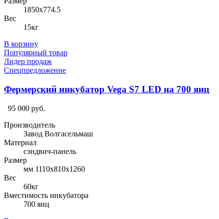
Размер
1850х774.5
Вес
15кг
В корзину
Популярный товар
Лидер продаж
Спецпредложение
Фермерский инкубатор Vega S7 LED на 700 яиц
95 000 руб.
Производитель
Завод Волгасельмаш
Материал
сэндвич-панель
Размер
мм 1110х810х1260
Вес
60кг
Вместимость инкубатора
700 яиц