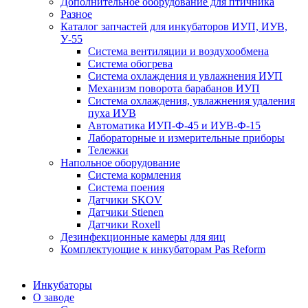
Дополнительное оборудование для птичника
Разное
Каталог запчастей для инкубаторов ИУП, ИУВ,
У-55
Система вентиляции и воздухообмена
Система обогрева
Система охлаждения и увлажнения ИУП
Механизм поворота барабанов ИУП
Система охлаждения, увлажнения удаления
пуха ИУВ
Автоматика ИУП-Ф-45 и ИУВ-Ф-15
Лабораторные и измерительные приборы
Тележки
Напольное оборудование
Система кормления
Система поения
Датчики SKOV
Датчики Stienen
Датчики Roxell
Дезинфекционные камеры для яиц
Комплектующие к инкубаторам Pas Reform
Инкубаторы
О заводе