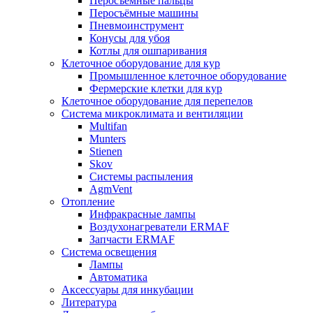
Перосъёмные пальцы
Перосъёмные машины
Пневмоинструмент
Конусы для убоя
Котлы для ошпаривания
Клеточное оборудование для кур
Промышленное клеточное оборудование
Фермерские клетки для кур
Клеточное оборудование для перепелов
Система микроклимата и вентиляции
Multifan
Munters
Stienen
Skov
Системы распыления
AgmVent
Отопление
Инфракрасные лампы
Воздухонагреватели ERMAF
Запчасти ERMAF
Система освещения
Лампы
Автоматика
Аксессуары для инкубации
Литература