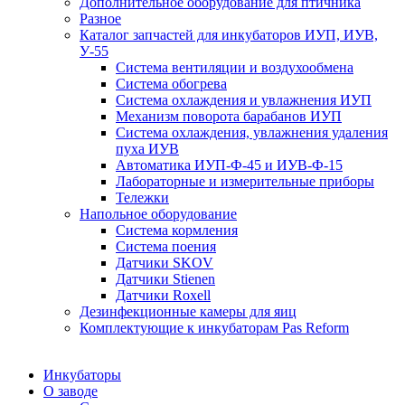
Дополнительное оборудование для птичника
Разное
Каталог запчастей для инкубаторов ИУП, ИУВ,
У-55
Система вентиляции и воздухообмена
Система обогрева
Система охлаждения и увлажнения ИУП
Механизм поворота барабанов ИУП
Система охлаждения, увлажнения удаления
пуха ИУВ
Автоматика ИУП-Ф-45 и ИУВ-Ф-15
Лабораторные и измерительные приборы
Тележки
Напольное оборудование
Система кормления
Система поения
Датчики SKOV
Датчики Stienen
Датчики Roxell
Дезинфекционные камеры для яиц
Комплектующие к инкубаторам Pas Reform
Инкубаторы
О заводе