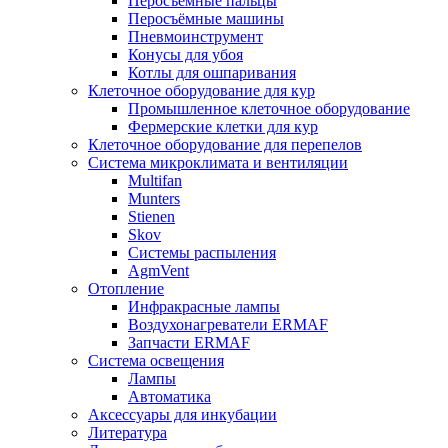
Перосъёмные пальцы
Перосъёмные машины
Пневмоинструмент
Конусы для убоя
Котлы для ошпаривания
Клеточное оборудование для кур
Промышленное клеточное оборудование
Фермерские клетки для кур
Клеточное оборудование для перепелов
Система микроклимата и вентиляции
Multifan
Munters
Stienen
Skov
Системы распыления
AgmVent
Отопление
Инфракрасные лампы
Воздухонагреватели ERMAF
Запчасти ERMAF
Система освещения
Лампы
Автоматика
Аксессуары для инкубации
Литература