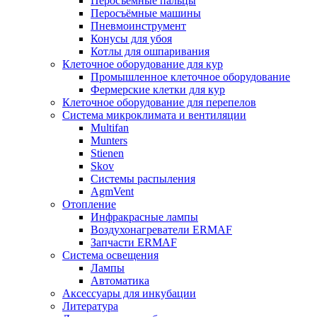
Перосъёмные пальцы
Перосъёмные машины
Пневмоинструмент
Конусы для убоя
Котлы для ошпаривания
Клеточное оборудование для кур
Промышленное клеточное оборудование
Фермерские клетки для кур
Клеточное оборудование для перепелов
Система микроклимата и вентиляции
Multifan
Munters
Stienen
Skov
Системы распыления
AgmVent
Отопление
Инфракрасные лампы
Воздухонагреватели ERMAF
Запчасти ERMAF
Система освещения
Лампы
Автоматика
Аксессуары для инкубации
Литература