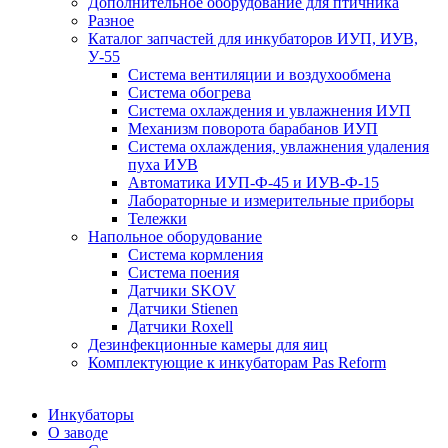
Дополнительное оборудование для птичника
Разное
Каталог запчастей для инкубаторов ИУП, ИУВ,
У-55
Система вентиляции и воздухообмена
Система обогрева
Система охлаждения и увлажнения ИУП
Механизм поворота барабанов ИУП
Система охлаждения, увлажнения удаления
пуха ИУВ
Автоматика ИУП-Ф-45 и ИУВ-Ф-15
Лабораторные и измерительные приборы
Тележки
Напольное оборудование
Система кормления
Система поения
Датчики SKOV
Датчики Stienen
Датчики Roxell
Дезинфекционные камеры для яиц
Комплектующие к инкубаторам Pas Reform
Инкубаторы
О заводе